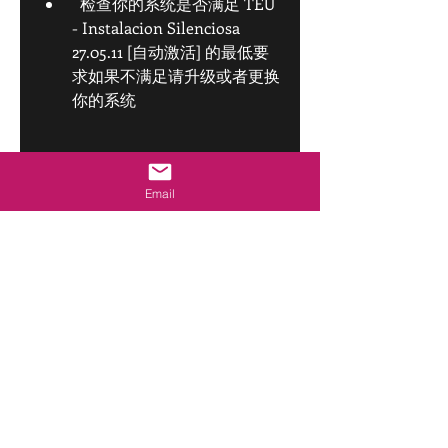
  检查你的系统是否满足 TEU 
- Instalacion Silenciosa 
27.05.11 [自动激活] 的最低要
求如果不满足请升级或者更换
你的系统
  检查你的硬盘空间是否足够
如果不足请清理或者扩容你的
Email
硬盘
  检查你是否已经下载了完整
和正确的压缩包和安装包如果
不确定请重新下载并验证