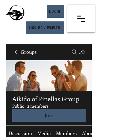
LOGIN
SIGN UP / WAIVER
Groups
Aikido of Pinellas Group
Public
·
2 members
Join
Discussion
Media
Members
About